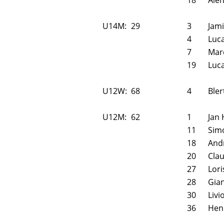
18
Ale
U14M:
29
3
Jam
4
Luc
7
Mar
19
Luca
U12W:
68
4
Bler
U12M:
62
1
Jan
11
Sim
18
And
20
Cla
27
Lori
28
Gia
30
Livi
36
Hen