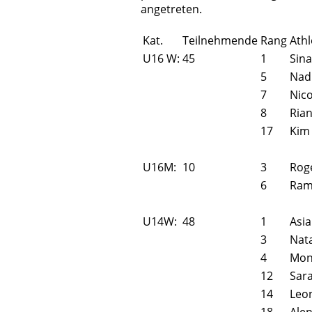
angetreten.
Kat.
Teilnehmende
Rang
Athl
U16 W:
45
1
Sina
5
Nad
7
Nico
8
Ria
17
Kim 
U16M:
10
3
Roge
6
Ram
U14W:
48
1
Asia
3
Nat
4
Mon
12
Sar
14
Leo