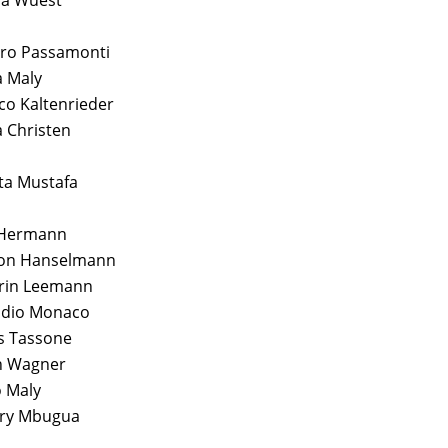
na Wüest
iro Passamonti
a Maly
co Kaltenrieder
 Christen
ta Mustafa
 Hermann
on Hanselmann
rin Leemann
udio Monaco
s Tassone
n Wagner
o Maly
ry Mbugua