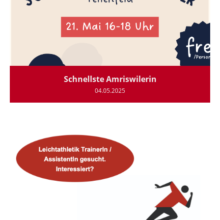
Schnellste Amriswilerin
04.05.2025